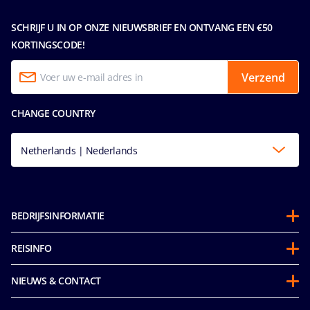
SCHRIJF U IN OP ONZE NIEUWSBRIEF EN ONTVANG EEN €50
KORTINGSCODE!
Verzend
CHANGE COUNTRY
Netherlands | Nederlands
BEDRIJFSINFORMATIE
Over ons
REISINFO
Partnerschappen
Gedragscode voor passagiers
Duurzaamheid
NIEUWS & CONTACT
Future Cruise Credits & Boordtegoed
Integriteit & Naleving
Toegankelijkheidsverklaring