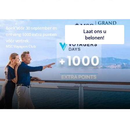
Boek vóór 30 september en
Laat ons u
ontvang 1000 extra punten
belonen!
vóór vertrek.
MSC Voyagers Club