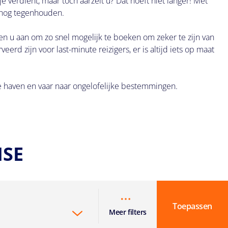
 verdient, maar toch aarzelt u? Dat hoeft niet langer! Met
 nog tegenhouden.
en u aan om zo snel mogelijk te boeken om zeker te zijn van
erd zijn voor last-minute reizigers, er is altijd iets op maat
nde haven en vaar naar ongelofelijke bestemmingen.
ISE
Toepassen
Meer filters