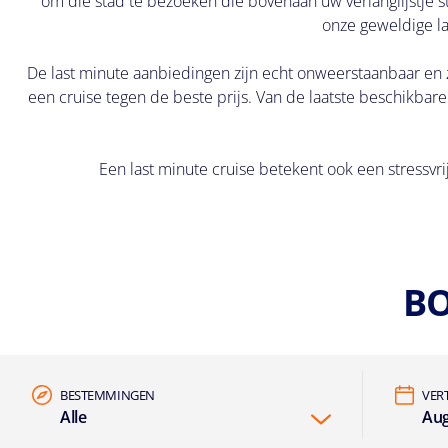
om die stad te bezoeken die bovenaan uw verlanglijstje st
onze geweldige l
De last minute aanbiedingen zijn echt onweerstaanbaar en 
een cruise tegen de beste prijs. Van de laatste beschikbare k
Een last minute cruise betekent ook een stressvri
BO
BESTEMMINGEN
VER
Alle
Aug