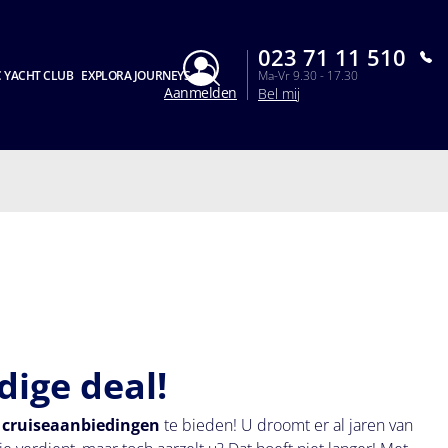
023 71 11 510
 YACHT CLUB
EXPLORA JOURNEYS
Ma-Vr 9.30 - 17.30
Aanmelden
Bel mij
dige deal!
 cruiseaanbiedingen
te bieden! U droomt er al jaren van