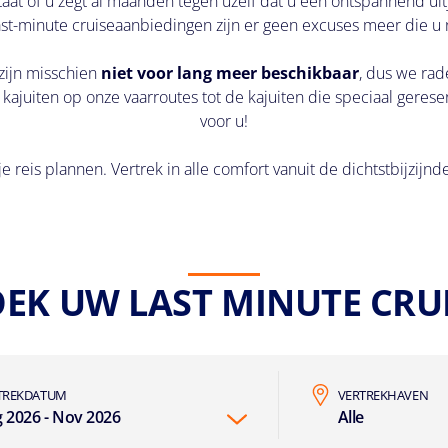
aat of u zegt al maanden tegen uzelf dat u een ontspannend uitje
ast-minute cruiseaanbiedingen zijn er geen excuses meer die u
zijn misschien
niet voor lang meer beschikbaar
, dus we rad
ajuiten op onze vaarroutes tot de kajuiten die speciaal gereserve
voor u!
je reis plannen. Vertrek in alle comfort vanuit de dichtstbijzij
EK UW LAST MINUTE CRU
TREKDATUM
VERTREKHAVEN
 2026 - Nov 2026
Alle