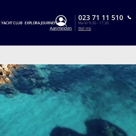
023 71 11 510
 YACHT CLUB
EXPLORA JOURNEYS
Ma-Vr 9.30 - 17.30
Aanmelden
Bel mij