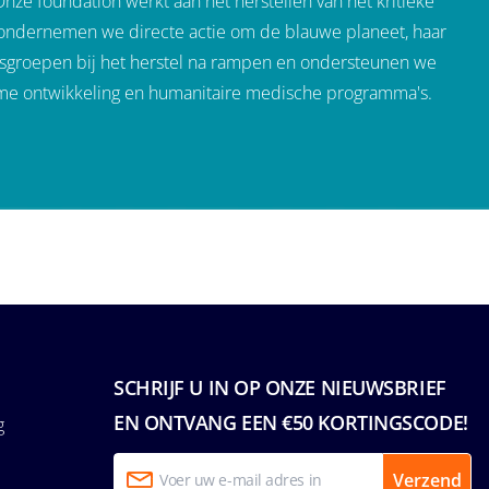
ze foundation werkt aan het herstellen van het kritieke
 ondernemen we directe actie om de blauwe planeet, haar
gsgroepen bij het herstel na rampen en ondersteunen we
ame ontwikkeling en humanitaire medische programma's.
SCHRIJF U IN OP ONZE NIEUWSBRIEF
EN ONTVANG EEN €50 KORTINGSCODE!
g
Verzend