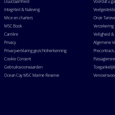
Duurzaamheid
Voordat u ga
Integriteit & Naleving
Veelgesteld
Mice en charters
Onze Tariev
MSC Book
Verzekering
Carrière
Veiligheid & 
Privacy
Algemene V
Privacyverklaring gezichtsherkenning
Precontractu
Cookie Consent
Passagiersr
Gebruiksvoorwaarden
Toegankelij
Ocean Cay MSC Marine Reserve
Vervoersvo