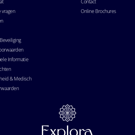
at
Contact
e vragen
Online Brochures
en
Beveiliging
oorwaarden
ele Informatie
echten
kheid & Medisch
orwaarden