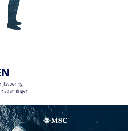
EN
jfsvoering.
 inspanningen.