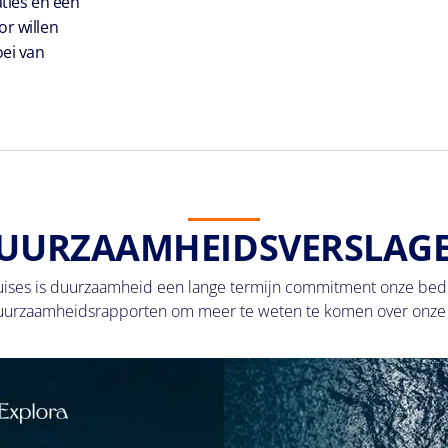
aties en een
n het
jecten en
or willen
ie en
erbindingen
oei van
UURZAAMHEIDSVERSLAG
uises is duurzaamheid een lange termijn commitment onze bedri
uurzaamheidsrapporten om meer te weten te komen over onze