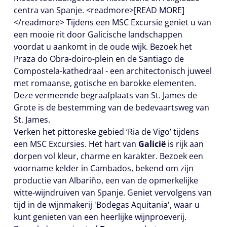
centra van Spanje. <readmore>[READ MORE]
</readmore> Tijdens een MSC Excursie geniet u van
een mooie rit door Galicische landschappen
voordat u aankomt in de oude wijk. Bezoek het
Praza do Obra-doiro-plein en de Santiago de
Compostela-kathedraal - een architectonisch juweel
met romaanse, gotische en barokke elementen.
Deze vermeende begraafplaats van St. James de
Grote is de bestemming van de bedevaartsweg van
St. James.
Verken het pittoreske gebied ‘Ria de Vigo’ tijdens
een MSC Excursies. Het hart van
Galicië
is rijk aan
dorpen vol kleur, charme en karakter. Bezoek een
voorname kelder in Cambados, bekend om zijn
productie van Albariño, een van de opmerkelijke
witte-wijndruiven van Spanje. Geniet vervolgens van
tijd in de wijnmakerij 'Bodegas Aquitania', waar u
kunt genieten van een heerlijke wijnproeverij.