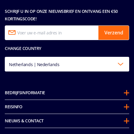
SCHRIJF U IN OP ONZE NIEUWSBRIEF EN ONTVANG EEN €50
KORTINGSCODE!
Verzend
CHANGE COUNTRY
Netherlands | Nederlands
BEDRIJFSINFORMATIE
Over ons
REISINFO
Partnerschappen
Gedragscode voor passagiers
Duurzaamheid
NIEUWS & CONTACT
Future Cruise Credits & Boordtegoed
Integriteit & Naleving
Toegankelijkheidsverklaring