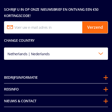
SCHRIJF U IN OP ONZE NIEUWSBRIEF EN ONTVANG EEN €50
KORTINGSCODE!
Verzend
CHANGE COUNTRY
Netherlands | Nederlands
BEDRIJFSINFORMATIE
Over ons
REISINFO
Partnerschappen
Gedragscode voor passagiers
Duurzaamheid
NIEUWS & CONTACT
Future Cruise Credits & Boordtegoed
Integriteit & Naleving
Toegankelijkheidsverklaring