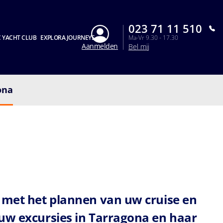
023 71 11 510
 YACHT CLUB
EXPLORA JOURNEYS
Ma-Vr 9.30 - 17.30
Aanmelden
Bel mij
ona
 met het plannen van uw cruise en
uw excursies in Tarragona en haar