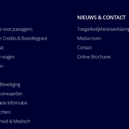
NIEUWS & CONTACT
 voor passagiers
Toegankelijkheidsverklarin
se Credits & Boordtegoed
Media room
at
Contact
e vragen
Online Brochures
en
Beveiliging
oorwaarden
ele Informatie
echten
kheid & Medisch