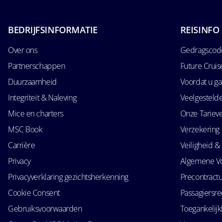
BEDRIJFSINFORMATIE
REISINFO
Over ons
Gedragscode
Partnerschappen
Future Crui
Duurzaamheid
Voordat u ga
Integriteit & Naleving
Veelgesteld
Mice en charters
Onze Tariev
MSC Book
Verzekering
Carrière
Veiligheid & 
Privacy
Algemene V
Privacyverklaring gezichtsherkenning
Precontractu
Cookie Consent
Passagiersr
Gebruiksvoorwaarden
Toegankelij