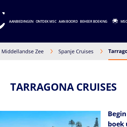
AANBIEDINGEN
ONTDEK MSC
AAN BOORD
BEHEER BOEKING
MSC
Tarrag
Middellandse Zee
Spanje Cruises
TARRAGONA CRUISES
Begin
boek 