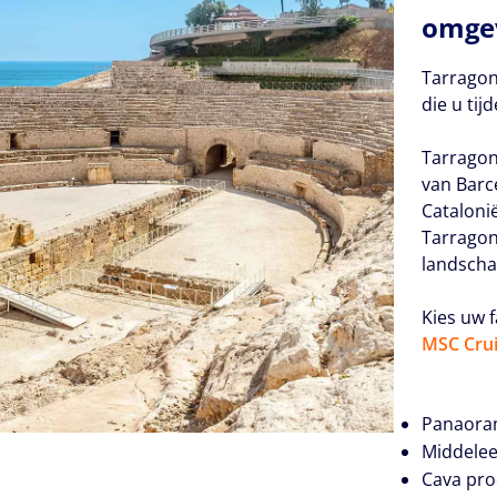
omge
Tarragon
die u ti
Tarragon
van Barc
Cataloni
Tarragon
landscha
Kies uw f
MSC Crui
Panaora
Middelee
Cava pro