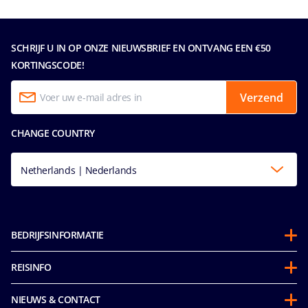
SCHRIJF U IN OP ONZE NIEUWSBRIEF EN ONTVANG EEN €50
KORTINGSCODE!
Verzend
CHANGE COUNTRY
Netherlands | Nederlands
BEDRIJFSINFORMATIE
Over ons
REISINFO
Partnerschappen
Gedragscode voor passagiers
Duurzaamheid
NIEUWS & CONTACT