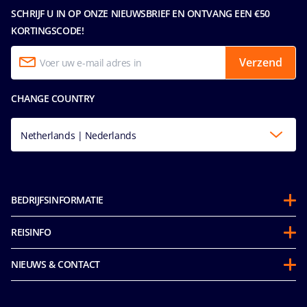
SCHRIJF U IN OP ONZE NIEUWSBRIEF EN ONTVANG EEN €50
KORTINGSCODE!
Verzend
CHANGE COUNTRY
Netherlands | Nederlands
BEDRIJFSINFORMATIE
Over ons
REISINFO
Partnerschappen
Gedragscode voor passagiers
Duurzaamheid
NIEUWS & CONTACT
Future Cruise Credits & Boordtegoed
Integriteit & Naleving
Toegankelijkheidsverklaring
Voordat u gaat
Mice en charters