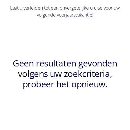
Laat u verleiden tot een onvergetelijke cruise voor uw
volgende voorjaarsvakantie!
Notes
Geen resultaten gevonden
volgens uw zoekcriteria,
Blijf op de hoogte van de
probeer het opnieuw.
wereld van MSC Cruises.
Ik ga ermee akkoord om
marketingcommunicatie,
inclusief onderzoeks- en
klanttevredenheidscampagnes,
te ontvangen met betrekking
tot de producten en diensten
van MSC Cruises SA en haar
groepsmaatschappijen.