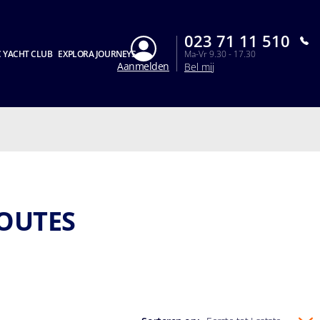
023 71 11 510
 YACHT CLUB
EXPLORA JOURNEYS
Ma-Vr 9.30 - 17.30
Aanmelden
Bel mij
OUTES