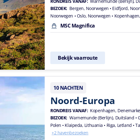
RONDREIS VANAF:
Warnemunde (Berlijn), D
BEZOEK:
Bergen, Noorwegen
• Eidfjord, No
Noorwegen
• Oslo, Noorwegen
• Kopenhagen
MSC Magnifica
Bekijk vaarroute
10 NACHTEN
Noord-Europa
RONDREIS VANAF:
Kopenhagen, Denemark
BEZOEK:
Warnemunde (Berlijn), Duitsland
• 
Polen
• Klaipeda, Lithuania
• Riga, Letland
• T
+2 havenbezoeken