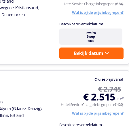
uitsland
Hotel Service Charge inbegrepen (
€ 84
)
orwegen
• Kristiansand,
Wat is bij de prijs inbegrepen?
, Denemarken
Beschikbare vertrekdatums
zondag
6 sep
2026
Bekijk datum
Cruiseprijs vanaf
€ 2.745
€ 2.515
p.p.*
en
Hotel Service Charge inbegrepen (
€ 120
)
Gdynia (Gdansk-Danzig),
Wat is bij de prijs inbegrepen?
allinn, Estland
Beschikbare vertrekdatums