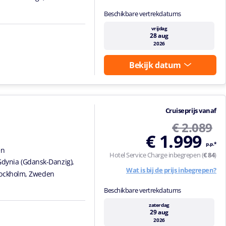
Beschikbare vertrekdatums
vrijdag
28 aug
2026
Bekijk datum
Cruiseprijs vanaf
€ 2.089
€ 1.999
p.p.*
en
Hotel Service Charge inbegrepen (
€ 84
)
Gdynia (Gdansk-Danzig),
Wat is bij de prijs inbegrepen?
tockholm, Zweden
Beschikbare vertrekdatums
zaterdag
29 aug
2026