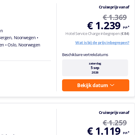
Cruiseprijs vanaf
€ 1.369
€ 1.239
p.p.*
en
Hotel Service Charge inbegrepen (
€ 84
)
Bergen, Noorwegen
•
Wat is bij de prijs inbegrepen?
gen
• Oslo, Noorwegen
Beschikbare vertrekdatums
zaterdag
5 sep
2026
Bekijk datum
Cruiseprijs vanaf
€ 1.259
€ 1.119
p.p.*