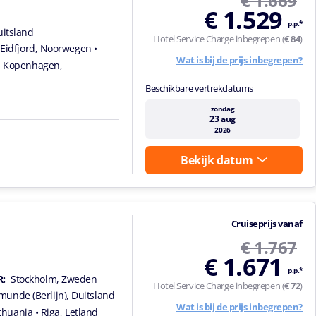
€ 1.669
€ 1.529
p.p.*
uitsland
Hotel Service Charge inbegrepen (
€ 84
)
 Eidfjord, Noorwegen
•
Wat is bij de prijs inbegrepen?
• Kopenhagen,
Beschikbare vertrekdatums
zondag
23 aug
2026
Bekijk datum
Cruiseprijs vanaf
€ 1.767
€ 1.671
p.p.*
:
Stockholm, Zweden
Hotel Service Charge inbegrepen (
€ 72
)
unde (Berlijn), Duitsland
Wat is bij de prijs inbegrepen?
ithuania
• Riga, Letland