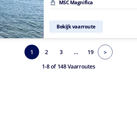
MSC Magnifica
Bekijk vaarroute
1
2
3
…
19
>
1-8 of 148 Vaarroutes