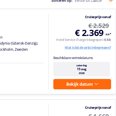
Sorteren op:
Eerste tot Laatste
Cruiseprijs vanaf
€ 2.529
€ 2.369
p.p.*
en
Hotel Service Charge inbegrepen (
€ 84
)
Gdynia (Gdansk-Danzig),
Wat is bij de prijs inbegrepen?
tockholm, Zweden
Beschikbare vertrekdatums
zaterdag
15 aug
2026
Bekijk datum
Cruiseprijs vanaf