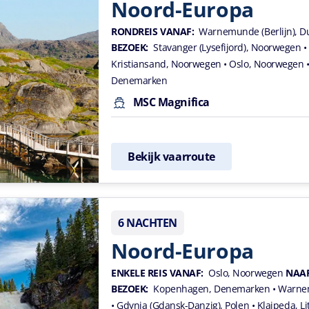
Noord-Europa
RONDREIS VANAF:
Warnemunde (Berlijn), D
BEZOEK:
Stavanger (Lysefijord), Noorwegen
•
Kristiansand, Noorwegen
• Oslo, Noorwegen
Denemarken
MSC Magnifica
Bekijk vaarroute
6 NACHTEN
Noord-Europa
ENKELE REIS VANAF:
Oslo, Noorwegen
NAAR
BEZOEK:
Kopenhagen, Denemarken
• Warnem
• Gdynia (Gdansk-Danzig), Polen
• Klaipeda, L