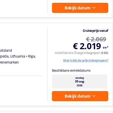
Bekijk datum
Cruiseprijs vanaf
€ 2.069
€ 2.019
p.p.*
uitsland
Hotel Service Charge inbegrepen (
€ 84
)
aipeda, Lithuania
• Riga,
Wat is bij de prijs inbegrepen?
 Denemarken
Beschikbare vertrekdatums
zondag
30 aug
2026
Bekijk datum