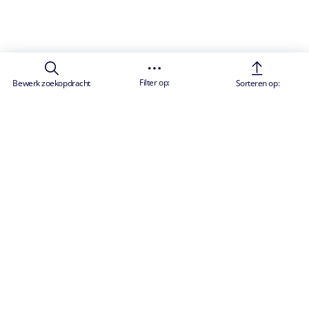
Filter op:
Bewerk zoekopdracht
Sorteren op:
SCHRIJF U IN OP ONZE NIEUWSBRIEF EN ONTVANG EEN €50