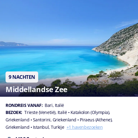
9 NACHTEN
Middellandse Zee
RONDREIS VANAF:
Bari, Italië
BEZOEK:
Trieste (Venetië), Italië
• Katakolon (Olympia),
Griekenland
• Santorini, Griekenland
• Piraeus (Athene),
Griekenland
• Istanbul, Turkije
+1 havenbezoeken