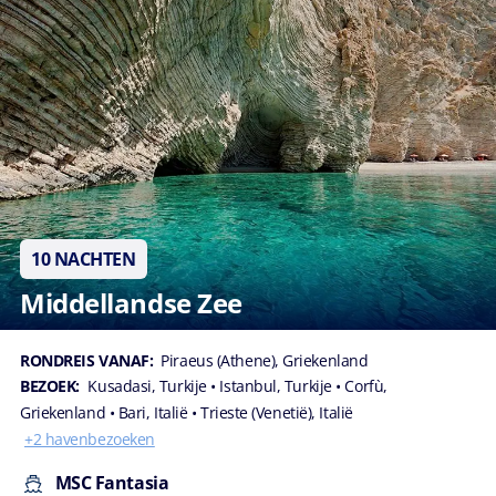
10 NACHTEN
Middellandse Zee
RONDREIS VANAF:
Piraeus (Athene), Griekenland
BEZOEK:
Kusadasi, Turkije
• Istanbul, Turkije
• Corfù,
Griekenland
• Bari, Italië
• Trieste (Venetië), Italië
+2 havenbezoeken
MSC Fantasia