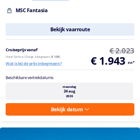
MSC Fantasia
Bekijk vaarroute
€ 2.023
Cruiseprijs vanaf
€ 1.943
Hotel Service Charge inbegrepen (
€ 108
)
p.p.*
Wat is bij de prijs inbegrepen?
Beschikbare vertrekdatums
maandag
24 aug
2026
Bekijk datum