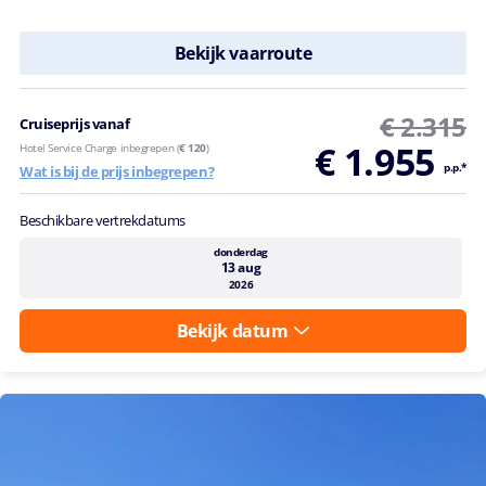
Bekijk vaarroute
€ 2.315
Cruiseprijs vanaf
€ 1.955
Hotel Service Charge inbegrepen (
€ 120
)
p.p.*
Wat is bij de prijs inbegrepen?
Beschikbare vertrekdatums
donderdag
13 aug
2026
Bekijk datum