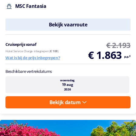
MSC Fantasia
Bekijk vaarroute
€ 2.193
Cruiseprijs vanaf
€ 1.863
Hotel Service Charge inbegrepen (
€ 108
)
p.p.*
Wat is bij de prijs inbegrepen?
Beschikbare vertrekdatums
woensdag
19 aug
2026
Bekijk datum