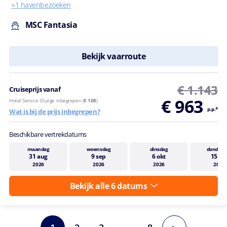
+1 havenbezoeken
MSC Fantasia
Bekijk vaarroute
€ 1.143
Cruiseprijs vanaf
€ 963
Hotel Service Charge inbegrepen (
€ 108
)
p.p.*
Wat is bij de prijs inbegrepen?
Beschikbare vertrekdatums
maandag
woensdag
dinsdag
donderd
31 aug
9 sep
6 okt
15 ok
2026
2026
2026
2026
Bekijk alle 6 datums