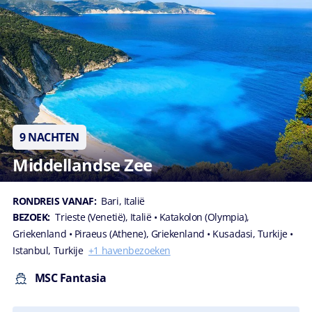
9 NACHTEN
Middellandse Zee
RONDREIS VANAF:
Bari, Italië
BEZOEK:
Trieste (Venetië), Italië
• Katakolon (Olympia),
Griekenland
• Piraeus (Athene), Griekenland
• Kusadasi, Turkije
•
Istanbul, Turkije
+1 havenbezoeken
MSC Fantasia