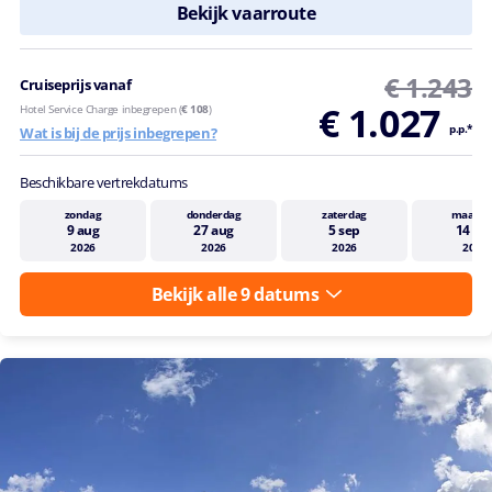
Bekijk vaarroute
€ 1.243
Cruiseprijs vanaf
€ 1.027
Hotel Service Charge inbegrepen (
€ 108
)
p.p.*
Wat is bij de prijs inbegrepen?
Beschikbare vertrekdatums
zondag
donderdag
zaterdag
maand
9 aug
27 aug
5 sep
14 se
2026
2026
2026
2026
Bekijk alle 9 datums