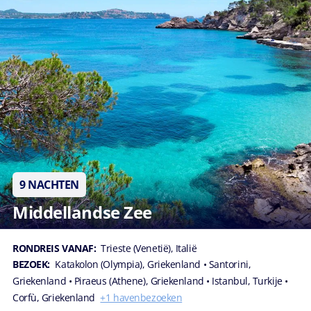
9 NACHTEN
Middellandse Zee
RONDREIS VANAF:
Trieste (Venetië), Italië
BEZOEK:
Katakolon (Olympia), Griekenland
• Santorini,
Griekenland
• Piraeus (Athene), Griekenland
• Istanbul, Turkije
•
Corfù, Griekenland
+1 havenbezoeken