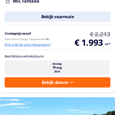
MSC Fantasia
Bekijk vaarroute
€ 2.213
Cruiseprijs vanaf
€ 1.993
Hotel Service Charge inbegrepen (
€ 108
)
p.p.*
Wat is bij de prijs inbegrepen?
Beschikbare vertrekdatums
dinsdag
18 aug
2026
Bekijk datum