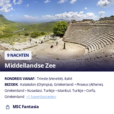
9 NACHTEN
Middellandse Zee
RONDREIS VANAF:
Trieste (Venetië), Italië
BEZOEK:
Katakolon (Olympia), Griekenland
• Piraeus (Athene),
Griekenland
• Kusadasi, Turkije
• Istanbul, Turkije
• Corfù,
Griekenland
+1 havenbezoeken
MSC Fantasia