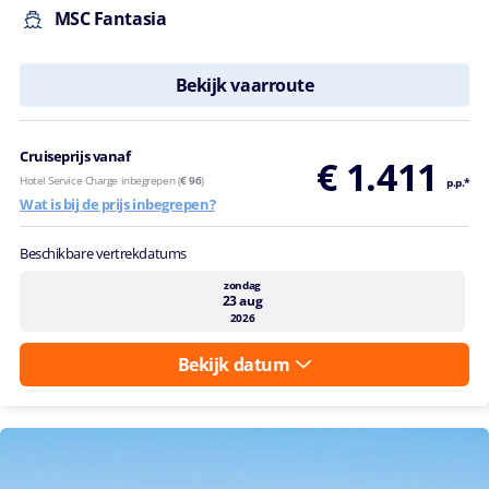
MSC Fantasia
Bekijk vaarroute
Cruiseprijs vanaf
€ 1.411
Hotel Service Charge inbegrepen (
€ 96
)
p.p.*
Wat is bij de prijs inbegrepen?
Beschikbare vertrekdatums
zondag
23 aug
2026
Bekijk datum