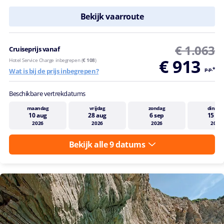
Bekijk vaarroute
€ 1.063
Cruiseprijs vanaf
€ 913
Hotel Service Charge inbegrepen (
€ 108
)
p.p.*
Wat is bij de prijs inbegrepen?
Beschikbare vertrekdatums
maandag
vrijdag
zondag
dinsda
10 aug
28 aug
6 sep
15 se
2026
2026
2026
2026
Bekijk alle 9 datums