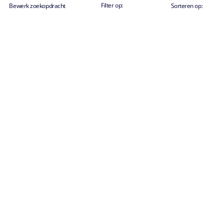
Filter op:
Bewerk zoekopdracht
Sorteren op:
SCHRIJF U IN OP ONZE NIEUWSBRIEF EN ONTVANG EEN €50
KORTINGSCODE!
Verzend