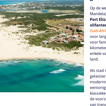
Op de we
Mandela)
Port Eli
olifante
Zuid-Afr
voor lan
voor fam
kilomete
enkele v
land.
Als stad 
geteiste
modernis
eentonig
klassieke
de voors
van tren