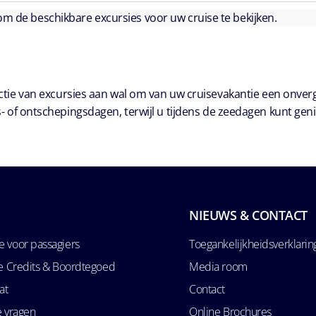
 om de beschikbare excursies voor uw cruise te bekijken.
ie van excursies aan wal om van uw cruisevakantie een onver
- of ontschepingsdagen, terwijl u tijdens de zeedagen kunt geni
NIEUWS & CONTACT
 voor passagiers
Toegankelijkheidsverklarin
se Credits & Boordtegoed
Media room
at
Contact
e vragen
Online Brochures