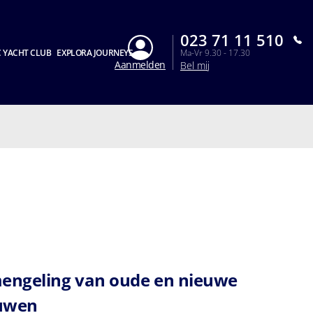
023 71 11 510
 YACHT CLUB
EXPLORA JOURNEYS
Ma-Vr 9.30 - 17.30
Aanmelden
Bel mij
engeling van oude en nieuwe
uwen