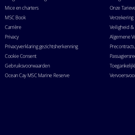
Mice en charters
Onze Tariev
MSC Book
Verzekering
Carrière
Veiligheid & 
Privacy
Algemene V
Privacyverklaring gezichtsherkenning
Precontractu
Cookie Consent
Passagiersr
Gebruiksvoorwaarden
Toegankelij
Ocean Cay MSC Marine Reserve
Vervoersvo