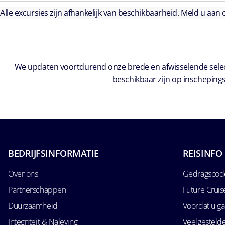
Alle excursies zijn afhankelijk van beschikbaarheid. Meld u aan
We updaten voortdurend onze brede en afwisselende select
beschikbaar zijn op inschepings
BEDRIJFSINFORMATIE
REISINFO
Over ons
Gedragscode
Partnerschappen
Future Crui
Duurzaamheid
Voordat u ga
Integriteit & Naleving
Veelgesteld