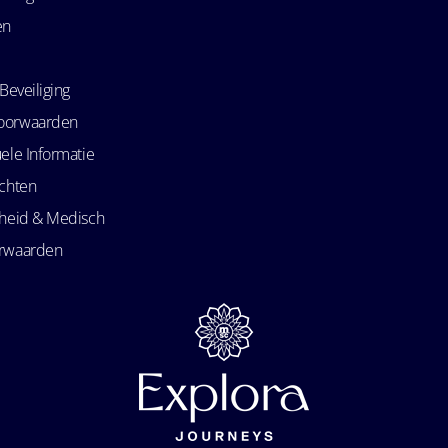
en
Beveiliging
oorwaarden
ele Informatie
echten
kheid & Medisch
orwaarden