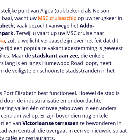
stelijke punt van Algoa (ook bekend als Nelson
 baai, wacht uw
MSC cruiseschip
op uw terugkeer in
zabeth,
vaak bezocht vanwege het
Addo-
npark.
Terwijl u vaart up uw MSC cruise naar
ika
, zult u wellicht verbaasd zijn over het feit dat dit
ge tijd een populaire vakantiebestemming is geweest
ilies. Maar de
stadskant aan zee,
die enkele
rs lang is en langs Humewood Road loopt, heeft
an de veiligste en schoonste stadsstranden in het
is Port Elizabeth best functioneel. Hoewel de stad is
rd door de industrialisatie en ondoordachte
ering vallen één of twee gebouwen in een anders
 centrum wel op. Er zijn bovendien nog enkele
 rijen van
Victoriaanse terrassen
te bewonderen in
tad van Central, die overgaat in een vernieuwde straat
dy cafés en restaurants.