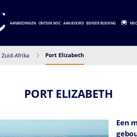
AANBIEDINGEN
ONTDEK MSC
AAN BOORD
BEHEER BOEKING
MSC
Port Elizabeth
Zuid-Afrika
PORT ELIZABETH
Een m
gebo