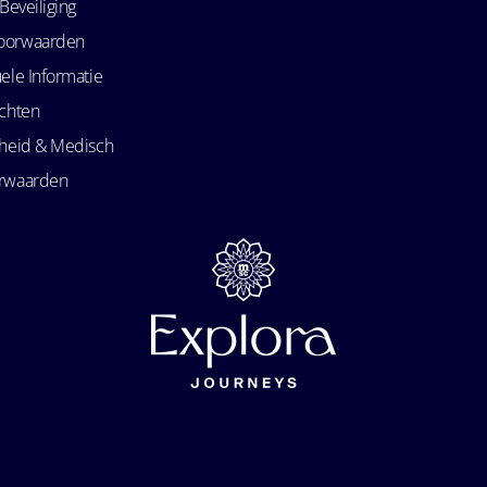
Beveiliging
oorwaarden
ele Informatie
echten
kheid & Medisch
orwaarden