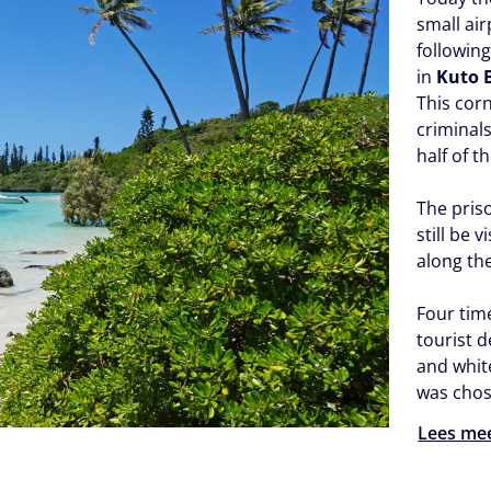
small air
followin
in
Kuto 
This cor
criminal
half of t
The pris
still be 
along th
Four time
tourist d
and white
was chos
Lees me