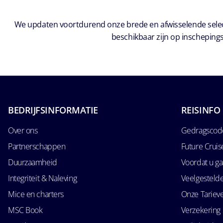
We updaten voortdurend onze brede en afwisselende select
beschikbaar zijn op inschepings
BEDRIJFSINFORMATIE
REISINFO
Over ons
Gedragscode
Partnerschappen
Future Crui
Duurzaamheid
Voordat u ga
Integriteit & Naleving
Veelgesteld
Mice en charters
Onze Tariev
MSC Book
Verzekering