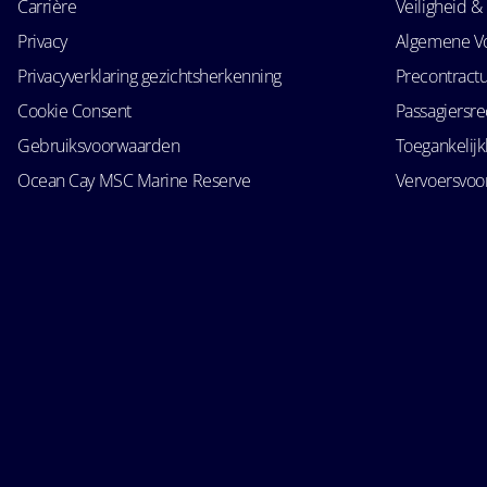
Carrière
Veiligheid & 
Privacy
Algemene V
Privacyverklaring gezichtsherkenning
Precontractu
Cookie Consent
Passagiersr
Gebruiksvoorwaarden
Toegankelij
Ocean Cay MSC Marine Reserve
Vervoersvo