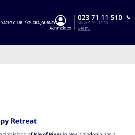
023 71 11 510
 YACHT CLUB
EXPLORA JOURNEYS
Ma-Vr 9.30 - 17.30
Aanmelden
Bel mij
py Retreat
 tiny island of
Isle of Pines
in New Caledonia has a