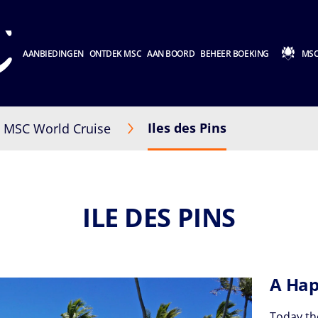
AANBIEDINGEN
ONTDEK MSC
AAN BOORD
BEHEER BOEKING
MSC
Iles des Pins
MSC World Cruise
ILE DES PINS
A Hap
Today the