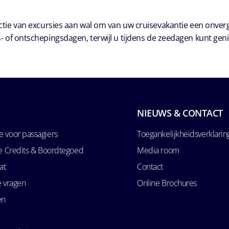
ie van excursies aan wal om van uw cruisevakantie een onver
- of ontschepingsdagen, terwijl u tijdens de zeedagen kunt geni
NIEUWS & CONTACT
 voor passagiers
Toegankelijkheidsverklarin
se Credits & Boordtegoed
Media room
at
Contact
e vragen
Online Brochures
en