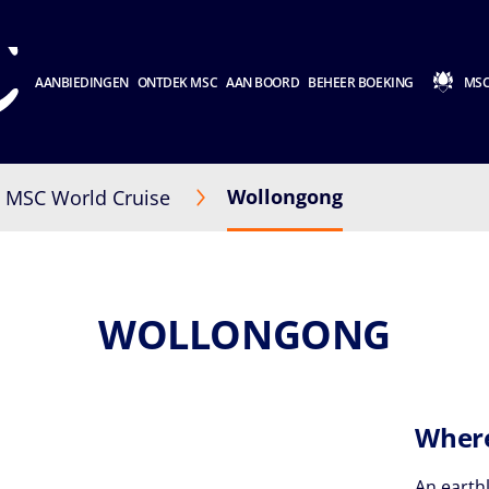
AANBIEDINGEN
ONTDEK MSC
AAN BOORD
BEHEER BOEKING
MSC
Wollongong
MSC World Cruise
WOLLONGONG
Where
An earthl