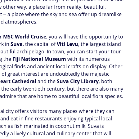
 other way, a place far from reality, beautiful,
nt ‒ a place where the sky and sea offer up dreamlike
nd atmospheres.
ur
MSC World Cruise
, you will have the opportunity to
rk in
Suva
, the capital of
Viti Levu
, the largest island
eautiful archipelago. In town, you can start your tour
ng the
Fiji National Museum
with its numerous
gical finds and ancient local crafts on display. Other
s of great interest are undoubtedly the majestic
eart Cathedral
and the
Suva City Library
, both
 the early twentieth century, but there are also many
admire that are home to beautiful local flora species.
al city offers visitors many places where they can
and eat in fine restaurants enjoying typical local
ch as fish marinated in coconut milk. Suva is
ly a lively cultural and culinary center that will