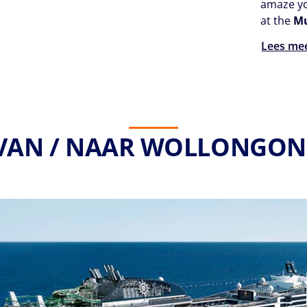
amaze yo
at the
Mu
Lees me
 VAN / NAAR WOLLONGONG