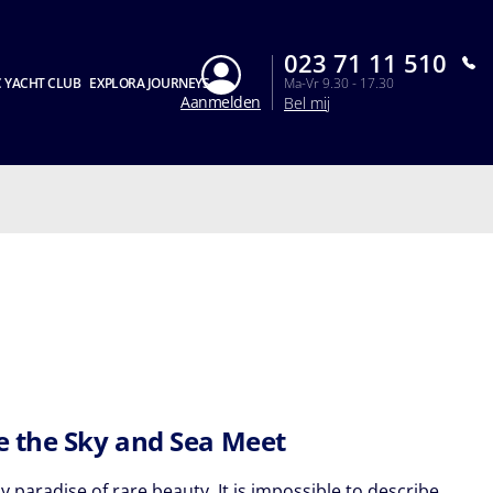
023 71 11 510
 YACHT CLUB
EXPLORA JOURNEYS
Ma-Vr 9.30 - 17.30
Aanmelden
Bel mij
 the Sky and Sea Meet
y paradise of rare beauty. It is impossible to describe