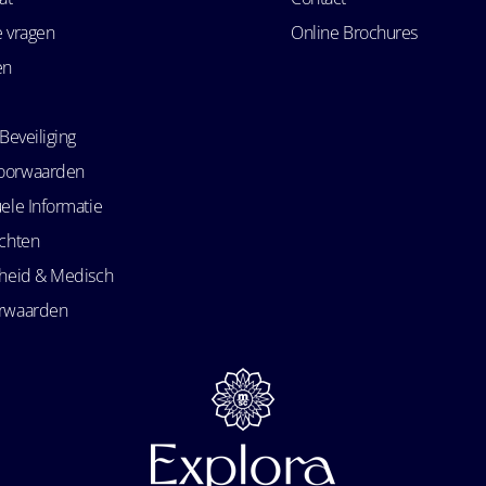
e vragen
Online Brochures
en
Beveiliging
oorwaarden
ele Informatie
echten
kheid & Medisch
orwaarden