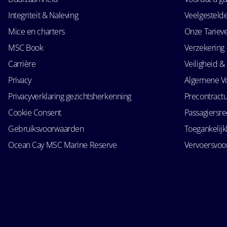
Integriteit & Naleving
Veelgesteld
Mice en charters
Onze Tariev
MSC Book
Verzekering
Carrière
Veiligheid & 
Privacy
Algemene V
Privacyverklaring gezichtsherkenning
Precontractu
Cookie Consent
Passagiersr
Gebruiksvoorwaarden
Toegankelij
Ocean Cay MSC Marine Reserve
Vervoersvo