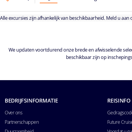
Alle excursies zijn afhankelijk van beschikbaarheid. Meld u aan
We updaten voortdurend onze brede en afwisselende select
beschikbaar zijn op inschepings
BEDRIJFSINFORMATIE
REISINFO
Over ons
Gedragscode
Partnerschappen
Future Crui
Duurzaamheid
Voordat u ga