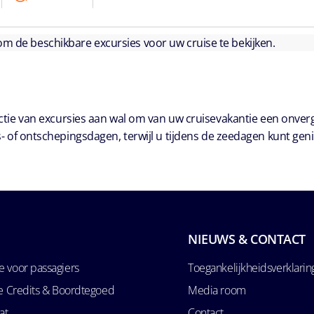
 om de beschikbare excursies voor uw cruise te bekijken.
ie van excursies aan wal om van uw cruisevakantie een onver
- of ontschepingsdagen, terwijl u tijdens de zeedagen kunt geni
NIEUWS & CONTACT
 voor passagiers
Toegankelijkheidsverklarin
se Credits & Boordtegoed
Media room
at
Contact