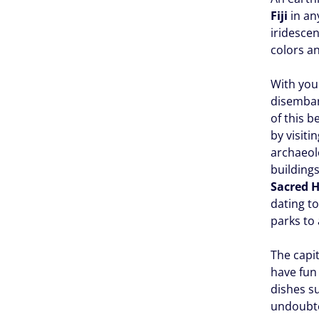
Fiji
in any
iridesce
colors a
With yo
disemba
of this b
by visiti
archaeolo
building
Sacred H
dating to
parks to 
The capit
have fun 
dishes su
undoubted