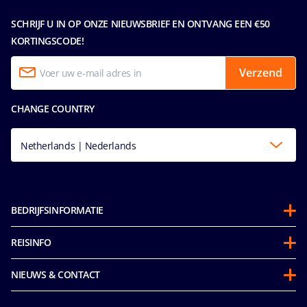
SCHRIJF U IN OP ONZE NIEUWSBRIEF EN ONTVANG EEN €50
KORTINGSCODE!
Verzend
CHANGE COUNTRY
Netherlands | Nederlands
BEDRIJFSINFORMATIE
Over ons
REISINFO
Partnerschappen
Gedragscode voor passagiers
Duurzaamheid
NIEUWS & CONTACT
Future Cruise Credits & Boordtegoed
Integriteit & Naleving
Toegankelijkheidsverklaring
Voordat u gaat