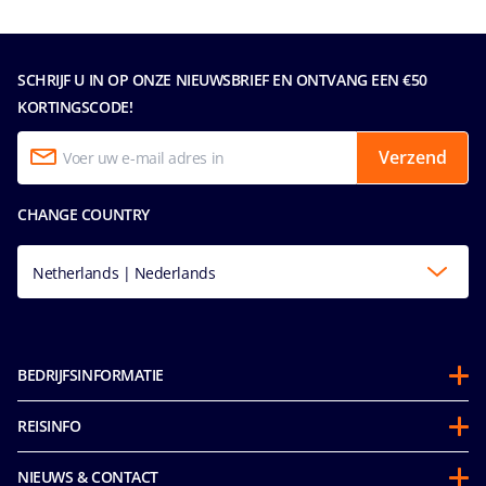
SCHRIJF U IN OP ONZE NIEUWSBRIEF EN ONTVANG EEN €50
KORTINGSCODE!
Verzend
CHANGE COUNTRY
Netherlands | Nederlands
BEDRIJFSINFORMATIE
Over ons
REISINFO
Partnerschappen
Gedragscode voor passagiers
Duurzaamheid
NIEUWS & CONTACT