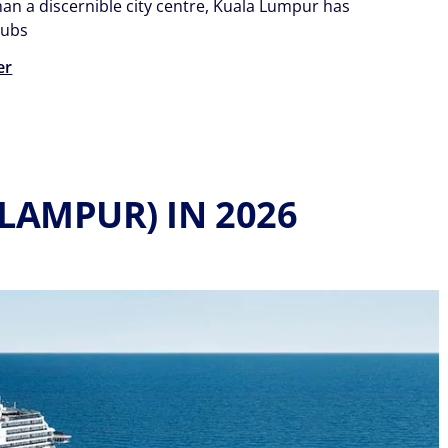
han a discernible city centre, Kuala Lumpur has
hubs
er
LAMPUR) IN 2026