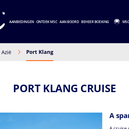
AANBIEDINGEN
ONTDEK MSC
AAN BOORD
BEHEER BOEKING
MSC
Port Klang
Azië
PORT KLANG CRUISE
A spar
A cruise