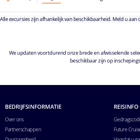
Alle excursies zijn afhankelijk van beschikbaarheid. Meld u aan
We updaten voortdurend onze brede en afwisselende select
beschikbaar zijn op inschepings
BEDRIJFSINFORMATIE
REISINFO
Over ons
Gedragscode
Partnerschappen
Future Crui
Duurzaamheid
Voordat u ga