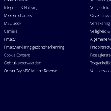
Integriteit & Naleving
Veelgesteld
Mice en charters
Onze Tariev
MSC Book
Verzekering
Carrière
Veiligheid & 
Privacy
Algemene V
Privacyverklaring gezichtsherkenning
Precontractu
Cookie Consent
Passagiersr
Gebruiksvoorwaarden
Toegankelij
Ocean Cay MSC Marine Reserve
Vervoersvo