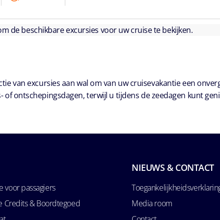
 om de beschikbare excursies voor uw cruise te bekijken.
ie van excursies aan wal om van uw cruisevakantie een onver
- of ontschepingsdagen, terwijl u tijdens de zeedagen kunt geni
NIEUWS & CONTACT
 voor passagiers
Toegankelijkheidsverklarin
se Credits & Boordtegoed
Media room
at
Contact