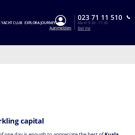
023 71 11 510
 YACHT CLUB
EXPLORA JOURNEYS
Ma-Vr 9.30 - 17.30
Aanmelden
Bel mij
kling capital
 of one day is enough to appreciate the best of
Kuala