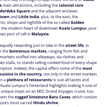
s
main attractions, including the
colonial core
Merdeka Square
and the adjacent enclaves
atown
and
Little India
, plus, to the east, the
ts, shops and nightlife of the so-called
Golden
, the modern heart of downtown
Kuala Lumpur
, your
es port of call in
Malaysia
.
 equally rewarding just to take in the
street life
, in
ar the
boisterous markets
, ranging from fish and
markets stuffed into alleyways, via clothes and
es stalls, to stands selling cooked food of every shape
iption. Indeed, the capital offers some of the
most
 cuisine in the country
, not only in the street markets
in a
plethora of restaurants
to suit all tastes and
 Kuala Lumpur’s hinterland highlights making it one of
 unique stops on an MSC Grand Voyages cruise, too;
hem the
rugged limestone Batu Caves
, which contain
ysia’s most sacred
Hindu shrine
.