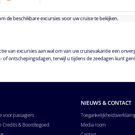
 om de beschikbare excursies voor uw cruise te bekijken.
ie van excursies aan wal om van uw cruisevakantie een onver
- of ontschepingsdagen, terwijl u tijdens de zeedagen kunt geni
NIEUWS & CONTACT
 voor passagiers
Toegankelijkheidsverklarin
se Credits & Boordtegoed
Media room
at
Contact