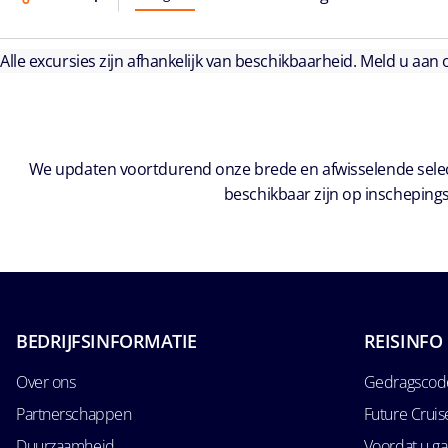
Alle excursies zijn afhankelijk van beschikbaarheid. Meld u aan
We updaten voortdurend onze brede en afwisselende select
beschikbaar zijn op inschepings
BEDRIJFSINFORMATIE
REISINFO
Over ons
Gedragscode
Partnerschappen
Future Crui
Duurzaamheid
Voordat u ga