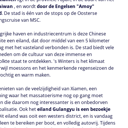
Taiwan
, en wordt
door de Engelsen "Amoy"
d
. De stad is één van de stops op de Oosterse
ngscruise van MSC.
ngrijke haven en industriecentrum is deze Chinese
eite een eiland, dat door middel van een 5 kilometer
ug met het vasteland verbonden is. De stad biedt vele
heden om de cultuur van deze immense en
lkte staat te ontdekken. 's Winters is het klimaat
erwijl moessons en het kenmerkende regenseizoen de
ochtig en warm maken.
enieten van de veelzijdigheid van Xiamen, een
ing waar het massatoerisme nog op gang moet
n die daarom nog interessanter is en onbedorven
balisatie. Ook het
eiland Gulangyu is een bezoekje
it eiland was ooit een westers district, en is vandaag
leen te bereiken per boot, en volledig autovrij. Tijdens