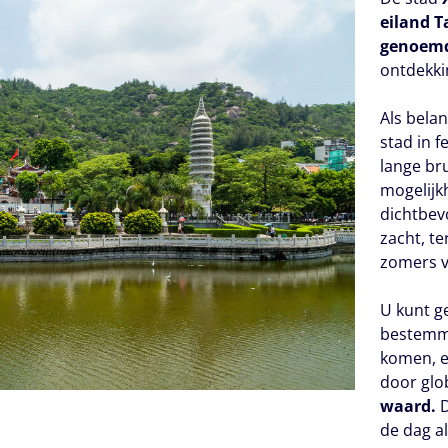
eiland 
genoem
ontdekki
Als bela
stad in f
lange br
mogelijk
dichtbevo
zacht, t
zomers v
U kunt g
bestemm
komen, e
door glo
waard.
D
de dag al