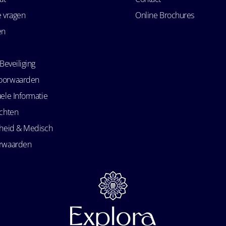
e vragen
Online Brochures
en
Beveiliging
oorwaarden
ele Informatie
echten
kheid & Medisch
orwaarden