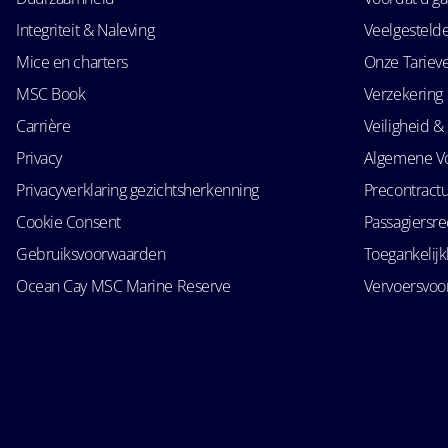
Integriteit & Naleving
Veelgesteld
Mice en charters
Onze Tariev
MSC Book
Verzekering
Carrière
Veiligheid & 
Privacy
Algemene V
Privacyverklaring gezichtsherkenning
Precontractu
Cookie Consent
Passagiersr
Gebruiksvoorwaarden
Toegankelij
Ocean Cay MSC Marine Reserve
Vervoersvo