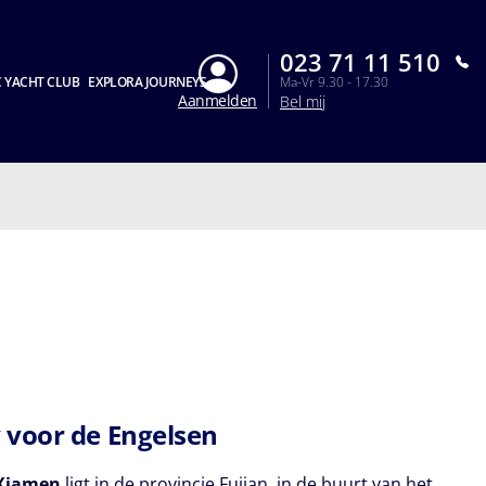
023 71 11 510
 YACHT CLUB
EXPLORA JOURNEYS
Ma-Vr 9.30 - 17.30
Aanmelden
Bel mij
voor de Engelsen
Xiamen
ligt in de provincie Fujian, in de buurt van het