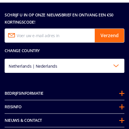
SCHRIJF U IN OP ONZE NIEUWSBRIEF EN ONTVANG EEN €50
KORTINGSCODE!
Verzend
CHANGE COUNTRY
Netherlands | Nederlands
BEDRIJFSINFORMATIE
Over ons
REISINFO
Partnerschappen
Gedragscode voor passagiers
Duurzaamheid
NIEUWS & CONTACT
Future Cruise Credits & Boordtegoed
Integriteit & Naleving