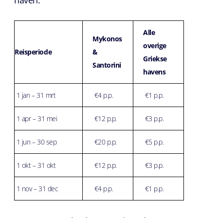
haven:
Alle
Mykonos
overige
Reisperiode
&
Griekse
Santorini
havens
1 jan – 31 mrt
€4 p.p.
€1 p.p.
1 apr – 31 mei
€12 p.p.
€3 p.p.
1 jun – 30 sep
€20 p.p.
€5 p.p.
1 okt – 31 okt
€12 p.p.
€3 p.p.
1 nov – 31 dec
€4 p.p.
€1 p.p.