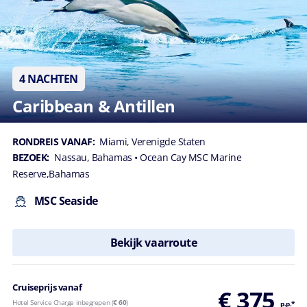
4 NACHTEN
Caribbean & Antillen
RONDREIS VANAF:
Miami, Verenigde Staten
BEZOEK:
Nassau, Bahamas
• Ocean Cay MSC Marine
Reserve,Bahamas
MSC Seaside
Bekijk vaarroute
Cruiseprijs vanaf
€ 375
Hotel Service Charge inbegrepen (
€ 60
)
p.p.*