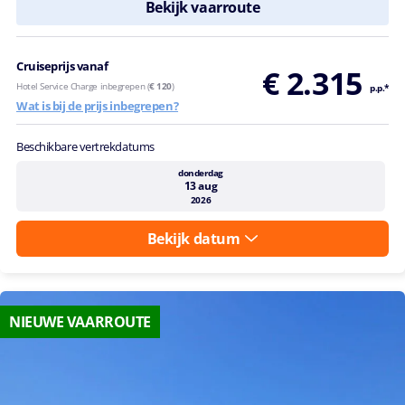
Bekijk vaarroute
Cruiseprijs vanaf
€ 2.315
Hotel Service Charge inbegrepen (
€ 120
)
p.p.*
Wat is bij de prijs inbegrepen?
Beschikbare vertrekdatums
donderdag
13 aug
2026
Bekijk datum
NIEUWE VAARROUTE