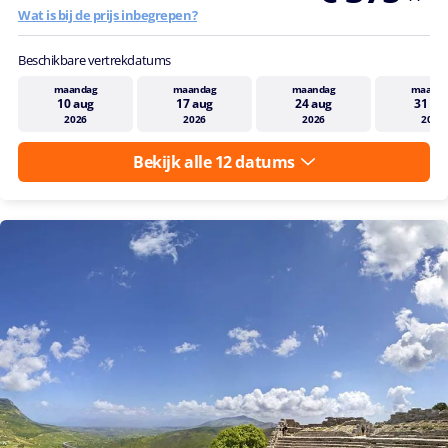
Wat is bij de prijs inbegrepen?
Beschikbare vertrekdatums
maandag
maandag
maandag
maand
10 aug
17 aug
24 aug
31 au
2026
2026
2026
2026
Bekijk alle 12 datums