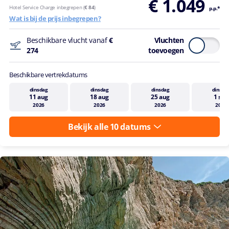
€ 1.049
Hotel Service Charge inbegrepen (
€ 84
)
p.p.*
Wat is bij de prijs inbegrepen?
Beschikbare vlucht vanaf
€
Vluchten
274
toevoegen
Beschikbare vertrekdatums
dinsdag
dinsdag
dinsdag
dinsda
11 aug
18 aug
25 aug
1 sep
2026
2026
2026
2026
Bekijk alle 10 datums