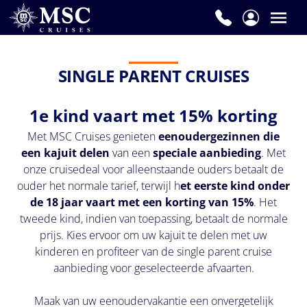
Voornaam
*
SINGLE PARENT CRUISES
1e kind vaart met 15% korting
Achternaam
Met MSC Cruises genieten
eenoudergezinnen die
*
een kajuit delen
van een
speciale aanbieding
. Met
onze cruisedeal voor alleenstaande ouders betaalt de
ouder het normale tarief, terwijl h
et eerste kind onder
de 18 jaar vaart met een korting van 15%
. Het
E-
tweede kind, indien van toepassing, betaalt de normale
mail
prijs. Kies ervoor om uw kajuit te delen met uw
*
kinderen en profiteer van de single parent cruise
aanbieding voor geselecteerde afvaarten.
Maak van uw eenoudervakantie een onvergetelijk