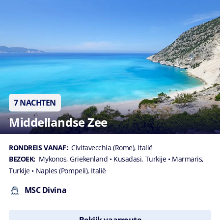
7 NACHTEN
Middellandse Zee
RONDREIS VANAF:
Civitavecchia (Rome), Italië
BEZOEK:
Mykonos, Griekenland
• Kusadasi, Turkije
• Marmaris,
Turkije
• Naples (Pompeii), Italië
MSC Divina