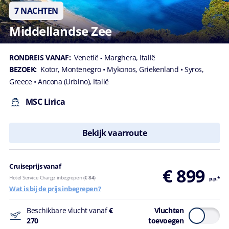
Ik ga akkoord met het
7 NACHTEN
ontvangen van
gepersonaliseerde
Middellandse Zee
ervaringen, op maat
gemaakte
aanbiedingen en
RONDREIS VANAF:
Venetië - Marghera, Italië
communicatie op
BEZOEK:
Kotor, Montenegro
• Mykonos, Griekenland
• Syros,
basis van mijn
Greece
• Ancona (Urbino), Italië
voorkeuren en
interesses.
MSC Lirica
Door dit
formulier in te
Bekijk vaarroute
dienen, verklaar
ik dat ik de
Privacyverklaring
Cruiseprijs vanaf
heb gelezen en
€ 899
begrepen.
Hotel Service Charge inbegrepen (
€ 84
)
p.p.*
Wat is bij de prijs inbegrepen?
Beschikbare vlucht vanaf
€
Vluchten
270
toevoegen