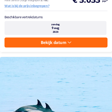
Hotel Service Charge inbegrepen (
€ 168
)
p.p.*
Wat is bij de prijs inbegrepen?
Beschikbare vertrekdatums
zondag
9 aug
2026
Bekijk datum