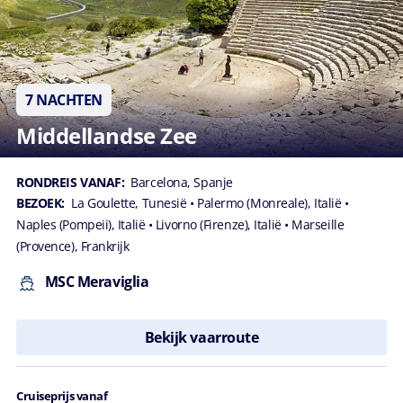
7 NACHTEN
Middellandse Zee
RONDREIS VANAF:
Barcelona, Spanje
BEZOEK:
La Goulette, Tunesië
• Palermo (Monreale), Italië
•
Naples (Pompeii), Italië
• Livorno (Firenze), Italië
• Marseille
(Provence), Frankrijk
MSC Meraviglia
Bekijk vaarroute
Cruiseprijs vanaf