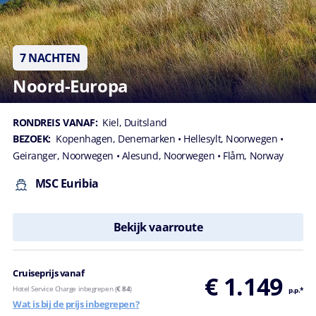
7 NACHTEN
Noord-Europa
RONDREIS VANAF:
Kiel, Duitsland
BEZOEK:
Kopenhagen, Denemarken
• Hellesylt, Noorwegen
•
Geiranger, Noorwegen
• Alesund, Noorwegen
• Flåm, Norway
MSC Euribia
Bekijk vaarroute
Cruiseprijs vanaf
€ 1.149
Hotel Service Charge inbegrepen (
€ 84
)
p.p.*
Wat is bij de prijs inbegrepen?