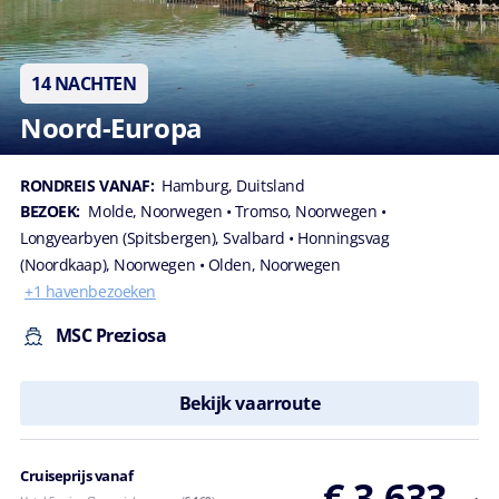
14 NACHTEN
Noord-Europa
RONDREIS VANAF:
Hamburg, Duitsland
BEZOEK:
Molde, Noorwegen
• Tromso, Noorwegen
•
Longyearbyen (Spitsbergen), Svalbard
• Honningsvag
(Noordkaap), Noorwegen
• Olden, Noorwegen
+1 havenbezoeken
MSC Preziosa
Bekijk vaarroute
Cruiseprijs vanaf
€ 3.633