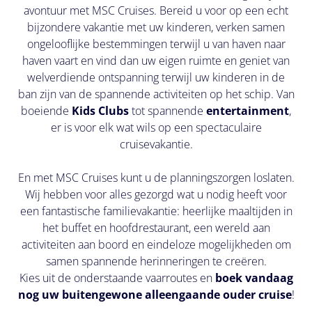
Telefoonnummer
avontuur met MSC Cruises. Bereid u voor op een echt
*
bijzondere vakantie met uw kinderen, verken samen
ongelooflijke bestemmingen terwijl u van haven naar
haven vaart en vind dan uw eigen ruimte en geniet van
welverdiende ontspanning terwijl uw kinderen in de
ban zijn van de spannende activiteiten op het schip. Van
Bel
boeiende
Kids Clubs
tot spannende
entertainment
,
mij
er is voor elk wat wils op een spectaculaire
cruisevakantie.
Dag
En met MSC Cruises kunt u de planningszorgen loslaten.
Wij hebben voor alles gezorgd wat u nodig heeft voor
een fantastische familievakantie: heerlijke maaltijden in
Uur
het buffet en hoofdrestaurant, een wereld aan
activiteiten aan boord en eindeloze mogelijkheden om
samen spannende herinneringen te creëren.
Kies uit de onderstaande vaarroutes en
boek vandaag
nog uw buitengewone alleengaande ouder cruise
!
Bel mij