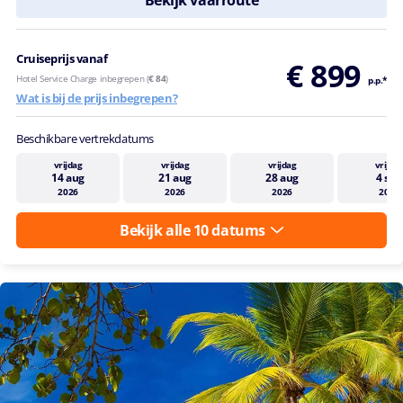
Bekijk vaarroute
Cruiseprijs vanaf
€ 899
Hotel Service Charge inbegrepen (
€ 84
)
p.p.*
Wat is bij de prijs inbegrepen?
Beschikbare vertrekdatums
vrijdag
vrijdag
vrijdag
vrijda
14 aug
21 aug
28 aug
4 sep
2026
2026
2026
2026
Bekijk alle 10 datums