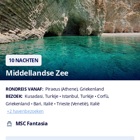
10 NACHTEN
Middellandse Zee
RONDREIS VANAF:
Piraeus (Athene), Griekenland
BEZOEK:
Kusadasi, Turkije
• Istanbul, Turkije
• Corfù,
Griekenland
• Bari, Italië
• Trieste (Venetië), Italië
+2 havenbezoeken
MSC Fantasia