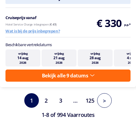
Cruiseprijs vanaf
€ 330
Hotel Service Charge inbegrepen (
€ 45
)
p.p.*
Wat is bij de prijs inbegrepen?
Beschikbare vertrekdatums
vrijdag
vrijdag
vrijdag
vrijda
14 aug
21 aug
28 aug
4 sep
2026
2026
2026
2026
Bekijk alle 9 datums
1
2
3
…
125
>
1-8 of 994 Vaarroutes