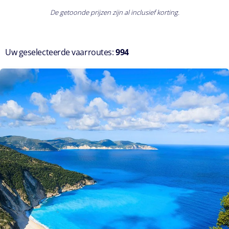
zo snel
De getoonde prijzen zijn al inclusief korting.
mogelijk
(*)
Verplichte
Uw geselecteerde vaarroutes:
994
velden
Blijf op de hoogte van de
wereld van MSC Cruises.
Ik ga ermee akkoord om
marketingcommunicatie,
inclusief onderzoeks- en
klanttevredenheidscampagnes,
te ontvangen met betrekking
tot de producten en diensten
van MSC Cruises SA en haar
groepsmaatschappijen.
Beleef een
gepersonaliseerde
ervaring met MSC
Cruises.