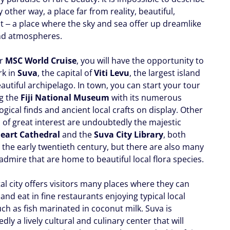
 other way, a place far from reality, beautiful,
nt ‒ a place where the sky and sea offer up dreamlike
nd atmospheres.
ur
MSC World Cruise
, you will have the opportunity to
rk in
Suva
, the capital of
Viti Levu
, the largest island
eautiful archipelago. In town, you can start your tour
ng the
Fiji National Museum
with its numerous
gical finds and ancient local crafts on display. Other
s of great interest are undoubtedly the majestic
eart Cathedral
and the
Suva City Library
, both
 the early twentieth century, but there are also many
admire that are home to beautiful local flora species.
al city offers visitors many places where they can
and eat in fine restaurants enjoying typical local
ch as fish marinated in coconut milk. Suva is
ly a lively cultural and culinary center that will