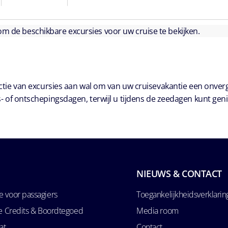
 om de beschikbare excursies voor uw cruise te bekijken.
ie van excursies aan wal om van uw cruisevakantie een onver
- of ontschepingsdagen, terwijl u tijdens de zeedagen kunt geni
NIEUWS & CONTACT
 voor passagiers
Toegankelijkheidsverklarin
se Credits & Boordtegoed
Media room
at
Contact