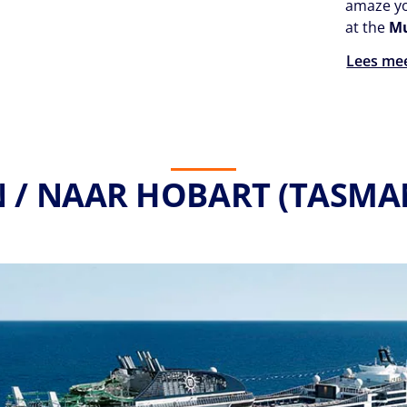
amaze yo
at the
Mu
Lees me
N / NAAR HOBART (TASMAN