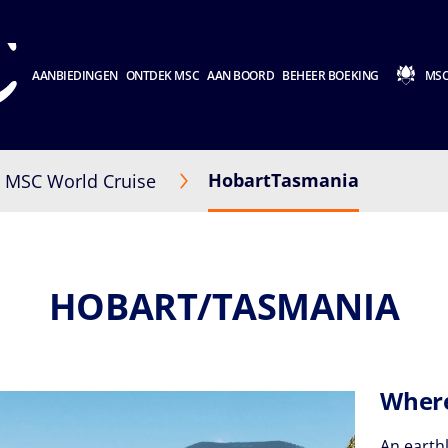
AANBIEDINGEN
ONTDEK MSC
AAN BOORD
BEHEER BOEKING
MSC
HobartTasmania
MSC World Cruise
HOBART/TASMANIA
Where
An earthl