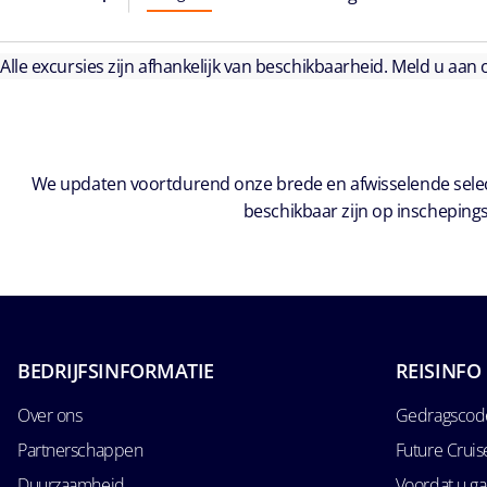
Alle excursies zijn afhankelijk van beschikbaarheid. Meld u aan
We updaten voortdurend onze brede en afwisselende select
beschikbaar zijn op inschepings
BEDRIJFSINFORMATIE
REISINFO
Over ons
Gedragscode
Partnerschappen
Future Crui
Duurzaamheid
Voordat u ga