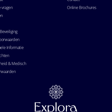
e vragen
Online Brochures
en
Beveiliging
oorwaarden
ele Informatie
echten
kheid & Medisch
orwaarden