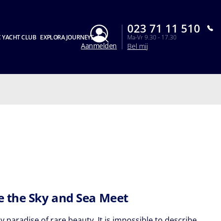
023 71 11 510
 YACHT CLUB
EXPLORA JOURNEYS
Ma-Vr 9.30 - 17.30
Aanmelden
Bel mij
 the Sky and Sea Meet
y paradise of rare beauty. It is impossible to describe