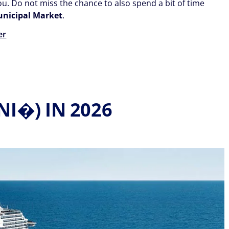
u. Do not miss the chance to also spend a bit of time
nicipal Market
.
er
I�) IN 2026