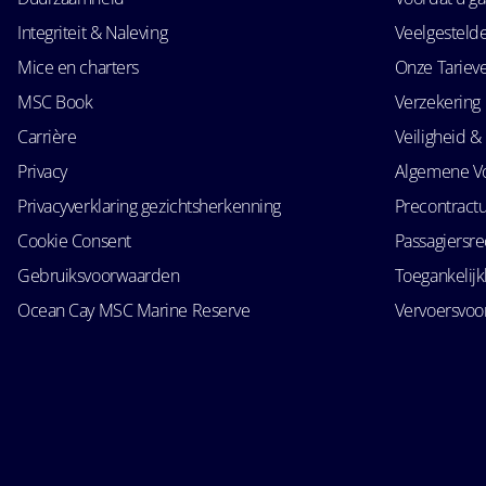
Integriteit & Naleving
Veelgesteld
Mice en charters
Onze Tariev
MSC Book
Verzekering
Carrière
Veiligheid & 
Privacy
Algemene V
Privacyverklaring gezichtsherkenning
Precontractu
Cookie Consent
Passagiersr
Gebruiksvoorwaarden
Toegankelij
Ocean Cay MSC Marine Reserve
Vervoersvo