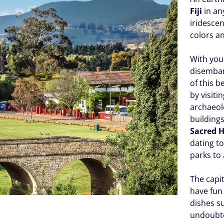
Fiji
in any
iridesce
colors a
With yo
disemba
of this b
by visiti
archaeolo
building
Sacred H
dating to
parks to 
The capit
have fun 
dishes su
undoubted