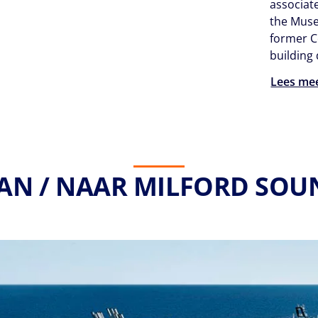
associat
the Muse
former C
building
Lees me
VAN / NAAR MILFORD SOUN