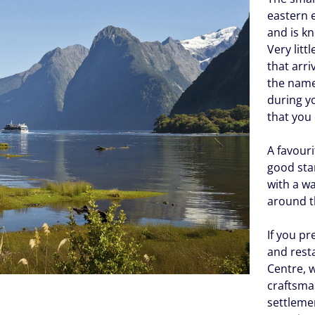
eastern 
and is k
Very litt
that arri
the names
during 
that you 
A favouri
good star
with a w
around 
If you pr
and rest
Centre, 
craftsma
settleme