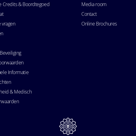
se Credits & Boordtegoed
Media room
at
Contact
e vragen
Online Brochures
en
Beveiliging
oorwaarden
ele Informatie
echten
kheid & Medisch
orwaarden