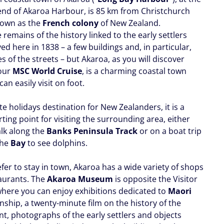
end of Akaroa Harbour, is 85 km from Christchurch
nown as the
French colony
of New Zealand.
le remains of the history linked to the early settlers
ved here in 1838 – a few buildings and, in particular,
 of the streets – but Akaroa, as you will discover
your
MSC World Cruise
, is a charming coastal town
can easily visit on foot.
te holidays destination for New Zealanders, it is a
ting point for visiting the surrounding area, either
alk along the
Banks Peninsula Track
or on a boat trip
the
Bay
to see dolphins.
efer to stay in town, Akaroa has a wide variety of shops
aurants. The
Akaroa Museum
is opposite the Visitor
where you can enjoy exhibitions dedicated to
Maori
nship, a twenty-minute film on the history of the
nt, photographs of the early settlers and objects