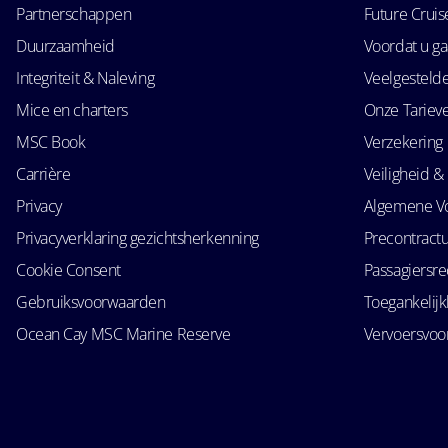
Partnerschappen
Future Crui
Duurzaamheid
Voordat u ga
Integriteit & Naleving
Veelgesteld
Mice en charters
Onze Tariev
MSC Book
Verzekering
Carrière
Veiligheid & 
Privacy
Algemene V
Privacyverklaring gezichtsherkenning
Precontractu
Cookie Consent
Passagiersr
Gebruiksvoorwaarden
Toegankelij
Ocean Cay MSC Marine Reserve
Vervoersvo