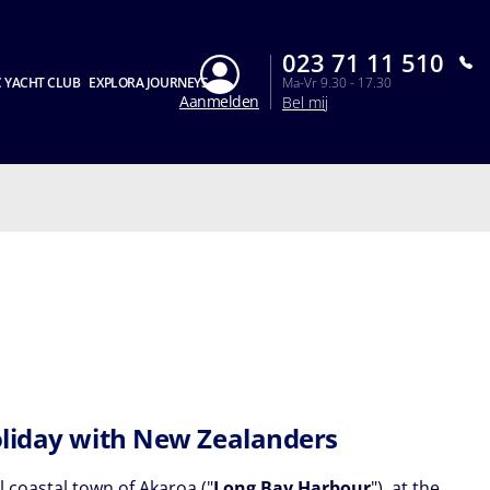
023 71 11 510
 YACHT CLUB
EXPLORA JOURNEYS
Ma-Vr 9.30 - 17.30
Aanmelden
Bel mij
liday with New Zealanders
l coastal town of Akaroa ("
Long Bay Harbour
"), at the