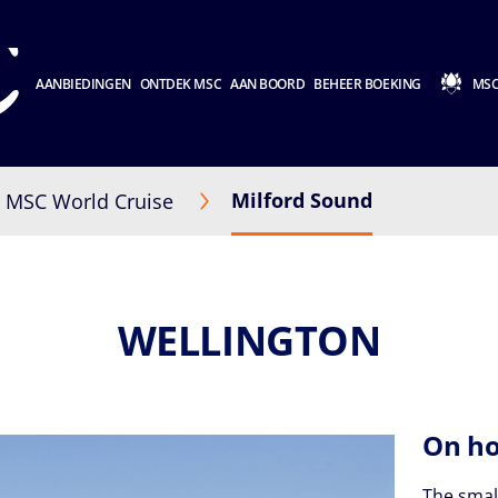
AANBIEDINGEN
ONTDEK MSC
AAN BOORD
BEHEER BOEKING
MSC
Milford Sound
MSC World Cruise
WELLINGTON
On ho
The smal